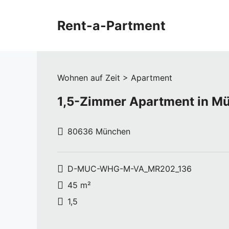
Zum
Inhalt
Rent-a-Partment
springen
Wohnen auf Zeit > Apartment
1,5-Zimmer Apartment in 
80636 München
D-MUC-WHG-M-VA_MR202_136
45 m²
1,5