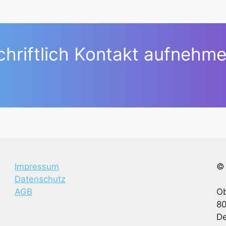
chriftlich Kontakt aufnehme
Impressum
© 
Datenschutz
AGB
Ob
8
De