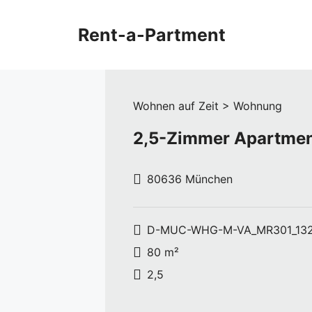
Zum
Inhalt
Rent-a-Partment
springen
Wohnen auf Zeit > Wohnung
2,5-Zimmer Apartme
80636 München
D-MUC-WHG-M-VA_MR301_13
80 m²
2,5