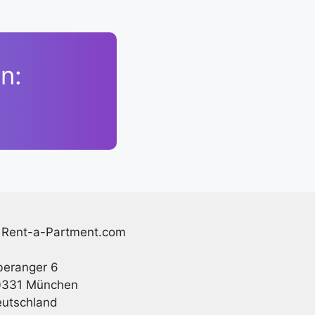
n:
Rent-a-Partment.com
eranger 6
0331 München
utschland