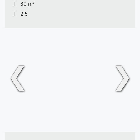
80 m²
2,5
❮
❯