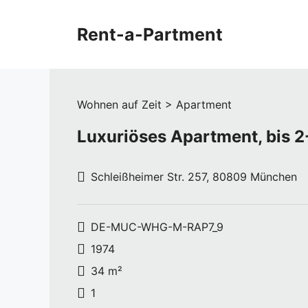
Zum
Inhalt
Rent-a-Partment
springen
Wohnen auf Zeit > Apartment
Luxuriöses Apartment, bis 2
Schleißheimer Str. 257, 80809 München
DE-MUC-WHG-M-RAP7_9
1974
34 m²
1