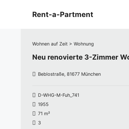
Zum
Inhalt
Rent-a-Partment
springen
Wohnen auf Zeit > Wohnung
Neu renovierte 3-Zimmer W
Beblostraße, 81677 München
D-WHG-M-Fuh_741
1955
71 m²
3