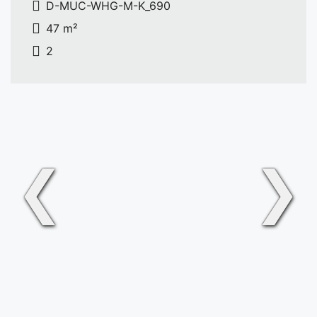
D-MUC-WHG-M-K_690
47 m²
2
❮
❯