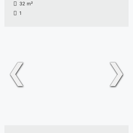
32 m²
1
❮
❯