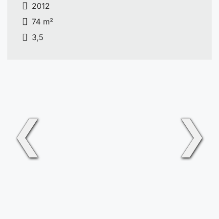
2012
74 m²
3,5
❮
❯