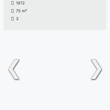
1972
75 m²
3
❮
❯