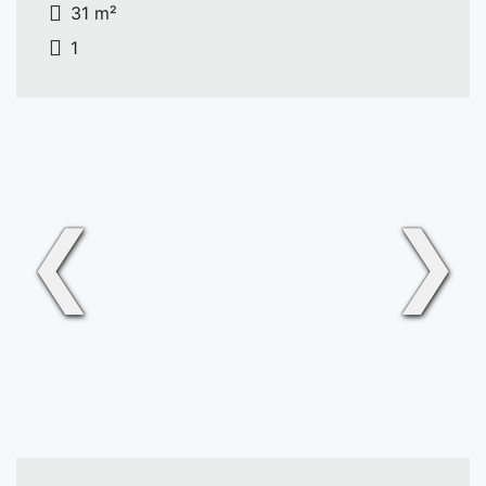
31 m²
1
❮
❯