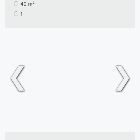
40 m²
1
❮
❯