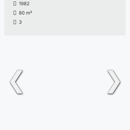
1982
80 m²
3
❮
❯